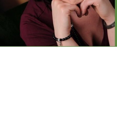
Gabriela
Predatsch
In den letzten 15 Jahren ist aus einem Job echte
Leidenschaft geworden: Was früher nur ein Punkt auf
der To-do-Liste war, ist heute ihr absolutes
Herzensprojekt. Sie brennt für die große Vielfalt im Glas,
die Storys der Menschen hinter den Fässern und die
ganze Kultur, die dazugehört. Ihre Neugier ist dabei ihr
Motor – immer auf der Suche nach dem nächsten
spannenden Drop und bereit, über den Glasrand